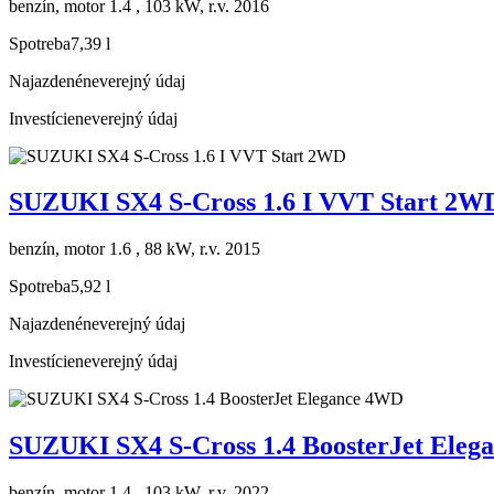
benzín, motor 1.4 , 103 kW, r.v. 2016
Spotreba
7,39 l
Najazdené
neverejný údaj
Investície
neverejný údaj
SUZUKI SX4 S-Cross 1.6 I VVT Start 2W
benzín, motor 1.6 , 88 kW, r.v. 2015
Spotreba
5,92 l
Najazdené
neverejný údaj
Investície
neverejný údaj
SUZUKI SX4 S-Cross 1.4 BoosterJet Ele
benzín, motor 1.4 , 103 kW, r.v. 2022