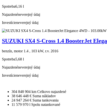
Spotreba
6,16 l
Najazdené
neverejný údaj
Investície
neverejný údaj
SUZUKI SX4 S-Cross 1.4 BoosterJet Eleg
benzín, motor 1.4 , 103 kW, r.v. 2016
Spotreba
5,68 l
Najazdené
neverejný údaj
Investície
neverejný údaj
304 848 904 km
Celkovo najazdené
38 646 448 €
Suma nákladov
24 947 264 €
Suma tankovania
11 579 970 l
Spolu natankované