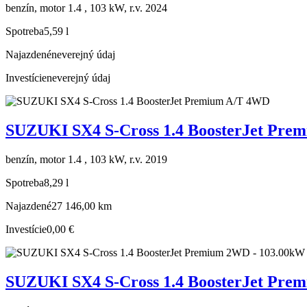
benzín, motor 1.4 , 103 kW, r.v. 2024
Spotreba
5,59 l
Najazdené
neverejný údaj
Investície
neverejný údaj
SUZUKI SX4 S-Cross 1.4 BoosterJet Pr
benzín, motor 1.4 , 103 kW, r.v. 2019
Spotreba
8,29 l
Najazdené
27 146,00 km
Investície
0,00 €
SUZUKI SX4 S-Cross 1.4 BoosterJet Pre