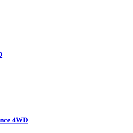
D
gance 4WD