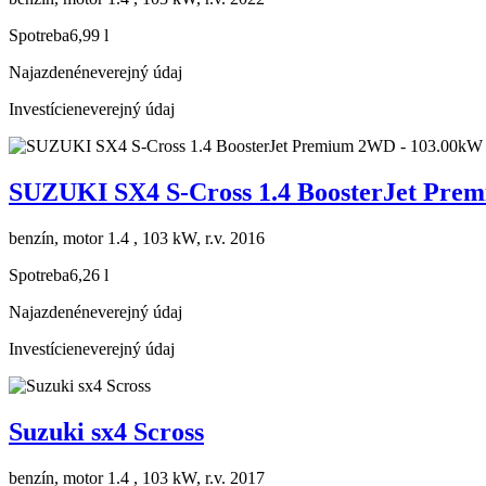
Spotreba
6,99 l
Najazdené
neverejný údaj
Investície
neverejný údaj
SUZUKI SX4 S-Cross 1.4 BoosterJet Pre
benzín, motor 1.4 , 103 kW, r.v. 2016
Spotreba
6,26 l
Najazdené
neverejný údaj
Investície
neverejný údaj
Suzuki sx4 Scross
benzín, motor 1.4 , 103 kW, r.v. 2017