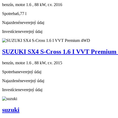
benzín, motor 1.6 , 88 kW, r.v. 2016
Spotreba
6,77 l
Najazdené
neverejný údaj
Investície
neverejný údaj
SUZUKI SX4 S-Cross 1.6 I VVT Premiu
benzín, motor 1.6 , 88 kW, r.v. 2015
Spotreba
neverejný údaj
Najazdené
neverejný údaj
Investície
neverejný údaj
suzuki